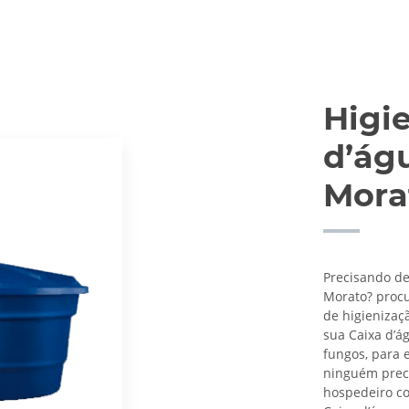
Higi
d’ág
Mora
Precisando de
Morato? procu
de higienizaç
sua Caixa d’á
fungos, para 
ninguém preci
hospedeiro co