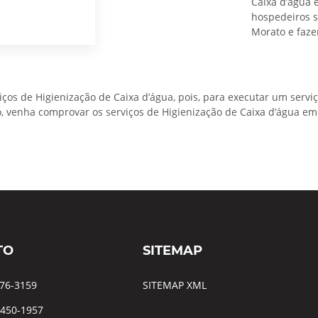
Caixa d’água 
hospedeiros s
Morato e faze
os de Higienização de Caixa d’água, pois, para executar um serviç
o, venha comprovar os serviços de Higienização de Caixa d’água em
TO
SITEMAP
976-3159
SITEMAP XML
8450-1957